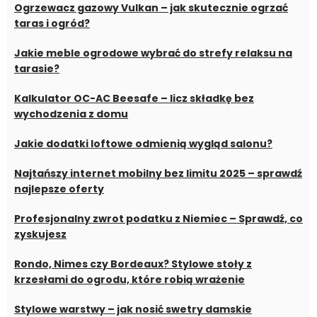
Ogrzewacz gazowy Vulkan – jak skutecznie ogrzać
taras i ogród?
Jakie meble ogrodowe wybrać do strefy relaksu na
tarasie?
Kalkulator OC-AC Beesafe – licz składkę bez
wychodzenia z domu
Jakie dodatki loftowe odmienią wygląd salonu?
Najtańszy internet mobilny bez limitu 2025 – sprawdź
najlepsze oferty
Profesjonalny zwrot podatku z Niemiec – Sprawdź, co
zyskujesz
Rondo, Nimes czy Bordeaux? Stylowe stoły z
krzesłami do ogrodu, które robią wrażenie
Stylowe warstwy – jak nosić swetry damskie