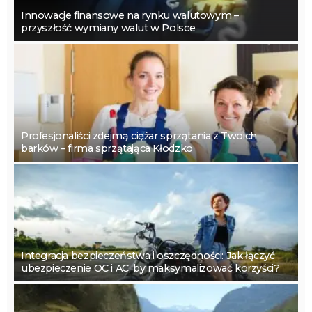
Innowacje finansowe na rynku walutowym –
przyszłość wymiany walut w Polsce
Profesjonaliści zdejmą ciężar sprzątania z Twoich
barków – firma sprzątająca Kłodzko
Integracja bezpieczeństwa i oszczędności: Jak łączyć
ubezpieczenie OC i AC, by maksymalizować korzyści?