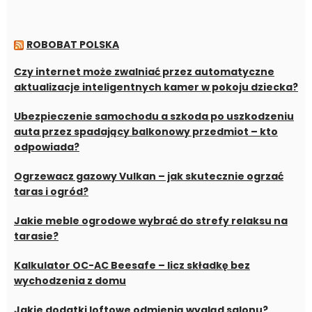
ROBOBAT POLSKA
Czy internet może zwalniać przez automatyczne
aktualizacje inteligentnych kamer w pokoju dziecka?
Ubezpieczenie samochodu a szkoda po uszkodzeniu
auta przez spadający balkonowy przedmiot – kto
odpowiada?
Ogrzewacz gazowy Vulkan – jak skutecznie ogrzać
taras i ogród?
Jakie meble ogrodowe wybrać do strefy relaksu na
tarasie?
Kalkulator OC-AC Beesafe – licz składkę bez
wychodzenia z domu
Jakie dodatki loftowe odmienią wygląd salonu?