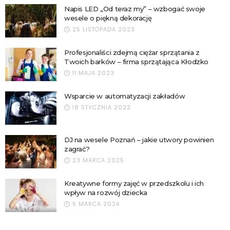
Napis LED „Od teraz my” – wzbogać swoje
wesele o piękną dekorację
25 LISTOPADA 2023
Profesjonaliści zdejmą ciężar sprzątania z
Twoich barków – firma sprzątająca Kłodzko
11 MAJA 2023
Wsparcie w automatyzacji zakładów
18 STYCZNIA 2023
DJ na wesele Poznań – jakie utwory powinien
zagrać?
23 MARCA 2025
Kreatywne formy zajęć w przedszkolu i ich
wpływ na rozwój dziecka
5 MARCA 2024