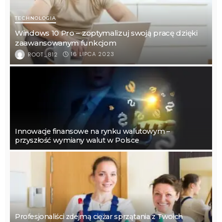
TECHNOLOGIA
Windows 10 Pro – zoptymalizuj swoją pracę dzięki
zaawansowanym funkcjom
16 LIPCA 2023
ROOT_812
Innowacje finansowe na rynku walutowym –
przyszłość wymiany walut w Polsce
Profesjonaliści zdejmą ciężar sprzątania z Twoich