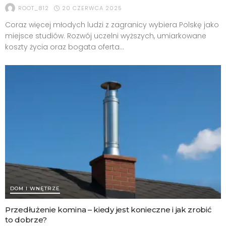
20 CZERWCA 2025
ROOT_812
Coraz więcej młodych ludzi z zagranicy wybiera Polskę jako
miejsce studiów. Rozwój uczelni wyższych, umiarkowane
koszty życia oraz bogata oferta...
DOM I WNĘTRZE
Przedłużenie komina – kiedy jest konieczne i jak zrobić
to dobrze?