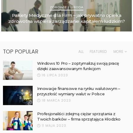
ZDROWIE I URODA
Pakiety Medyczne dla Firm – jak prywatna opieka
zdrowotna wspiera zarządzanie kapitałem ludzkim?
TOP POPULAR
ALL
FEATURED
MORE
Windows 10 Pro – zoptymalizuj swoją pracę
dzięki zaawansowanym funkcjom
16 LIPCA 2023
Innowacje finansowe na rynku walutowym –
przyszłość wymiany walut w Polsce
18 MARCA 2023
Profesjonaliści zdejmą ciężar sprzątania z
Twoich barków – firma sprzątająca Kłodzko
11 MAJA 2023