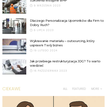
Szkolenia wstępne BHP
9 WRZEŚNIA 2023
Dlaczego Personalizacja Upominków dla Firm to
Dobry Ruch?
6 LIPCA 2023
Wykrawanie materiału – outsourcing, który
usprawni Twój biznes
19 LUTEGO 2024
Jak przebiega restrukturyzacja JDG? To warto
wiedzieć
16 PAŹDZIERNIKA 2023
CIEKAWE
ALL
FEATURED
MORE