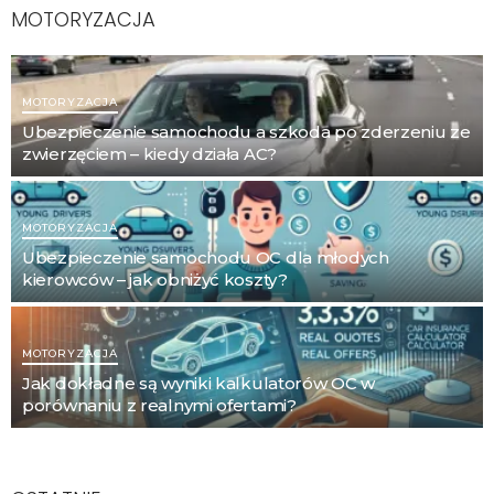
MOTORYZACJA
MOTORYZACJA
Ubezpieczenie samochodu a szkoda po zderzeniu ze
zwierzęciem – kiedy działa AC?
MOTORYZACJA
Ubezpieczenie samochodu OC dla młodych
kierowców – jak obniżyć koszty?
MOTORYZACJA
Jak dokładne są wyniki kalkulatorów OC w
porównaniu z realnymi ofertami?