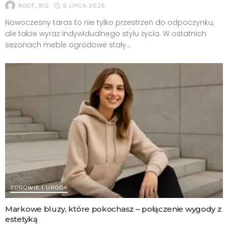
9 LIPCA 2025
ROOT_812
Nowoczesny taras to nie tylko przestrzeń do odpoczynku,
ale także wyraz indywidualnego stylu życia. W ostatnich
sezonach meble ogrodowe stały...
ZDROWIE I URODA
Markowe bluzy, które pokochasz – połączenie wygody z
estetyką