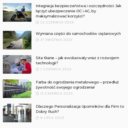
Integracja bezpieczeństwa i oszczędności: Jak
łączyć ubezpieczenie OC i AC, by
maksymalizować korzyści?
22 CZERWCA 2024
Wymiana części do samochodów ciężarowych
27 KWIETNIA 2023
Sita tkane – jak ewoluowały wraz z rozwojem
technologii?
7 CZERWCA 2023
Farba do ogrodzenia metalowego – przedłuż
żywotność swojego ogrodzenia!
13 CZERWCA 2023
Dlaczego Personalizacja Upominków dla Firm to
Dobry Ruch?
6 LIPCA 2023