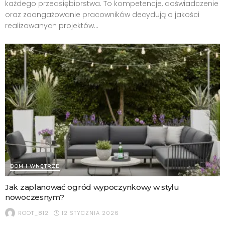
każdego przedsiębiorstwa. To kompetencje, doświadczenie
oraz zaangażowanie pracowników decydują o jakości
realizowanych projektów...
DOM I WNĘTRZE
Jak zaplanować ogród wypoczynkowy w stylu
nowoczesnym?
12 STYCZNIA 2026
ROOT_812