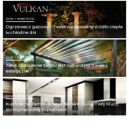
DOM I WNĘTRZE
Ogrzewacz gazowy – Twoje niezawodne źródło ciepła
w chłodne dni
DOM I WNĘTRZE
Jakie zadaszenie tarasu jest najbardziej trwałe i
estetyczne?
DOM I WNĘTRZE
Kuchnie na Zamówienie w Bielsku-Białej: Twój Klucz
do Wymarzonej Przestrzeni