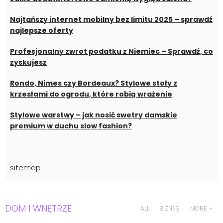
Najtańszy internet mobilny bez limitu 2025 – sprawdź
najlepsze oferty
Profesjonalny zwrot podatku z Niemiec – Sprawdź, co
zyskujesz
Rondo, Nimes czy Bordeaux? Stylowe stoły z
krzesłami do ogrodu, które robią wrażenie
Stylowe warstwy – jak nosić swetry damskie
premium w duchu slow fashion?
sitemap
DOM I WNĘTRZE
ALL
BIZNES
MORE