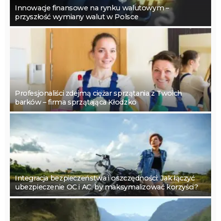
Innowacje finansowe na rynku walutowym –
przyszłość wymiany walut w Polsce
Profesjonaliści zdejmą ciężar sprzątania z Twoich
barków – firma sprzątająca Kłodzko
Integracja bezpieczeństwa i oszczędności: Jak łączyć
ubezpieczenie OC i AC, by maksymalizować korzyści?