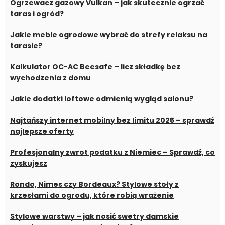
Ogrzewacz gazowy Vulkan – jak skutecznie ogrzać
taras i ogród?
Jakie meble ogrodowe wybrać do strefy relaksu na
tarasie?
Kalkulator OC-AC Beesafe – licz składkę bez
wychodzenia z domu
Jakie dodatki loftowe odmienią wygląd salonu?
Najtańszy internet mobilny bez limitu 2025 – sprawdź
najlepsze oferty
Profesjonalny zwrot podatku z Niemiec – Sprawdź, co
zyskujesz
Rondo, Nimes czy Bordeaux? Stylowe stoły z
krzesłami do ogrodu, które robią wrażenie
Stylowe warstwy – jak nosić swetry damskie