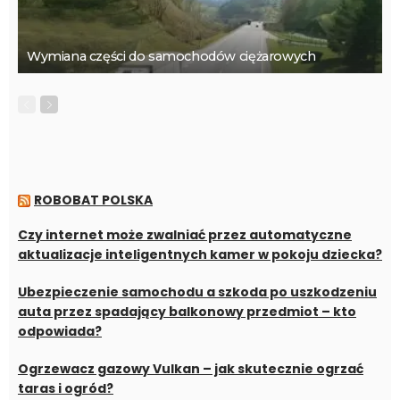
Wymiana części do samochodów ciężarowych
ROBOBAT POLSKA
Czy internet może zwalniać przez automatyczne
aktualizacje inteligentnych kamer w pokoju dziecka?
Ubezpieczenie samochodu a szkoda po uszkodzeniu
auta przez spadający balkonowy przedmiot – kto
odpowiada?
Ogrzewacz gazowy Vulkan – jak skutecznie ogrzać
taras i ogród?