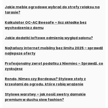
Jakie meble ogrodowe wybrać do strefy relaksu na
tarasie?
Kalkulator OC-AC Beesafe – licz składkę bez
wychodzenia z domu
Jakie dodatki loftowe odmienią wygląd salonu?
Najtańszy internet mobilny bez limitu 2025 – sprawdź
najlepsze oferty
Profesjonalny zwrot podatku z Niemiec – Sprawdź, co
zyskujesz
Rondo, Nimes czy Bordeaux? Stylowe stoły z
krzesłami do ogrodu, które robią wrażenie
Stylowe warstwy – jak nosić swetry damskie
premium w duchu slow fashion?