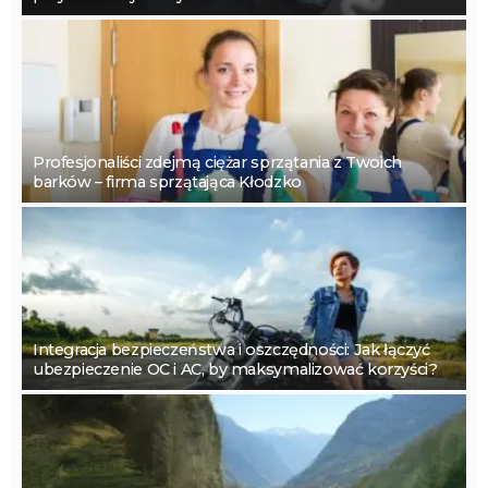
Profesjonaliści zdejmą ciężar sprzątania z Twoich
barków – firma sprzątająca Kłodzko
Integracja bezpieczeństwa i oszczędności: Jak łączyć
ubezpieczenie OC i AC, by maksymalizować korzyści?