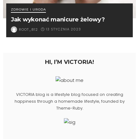
ZDROWIE I URODA
Jak wykonać manicure żelowy?
13 STYCZNIA 2023
ROOT_812
HI, I’M VICTORIA!
VICTORIA blog is a lifestyle blog focused on creating
happiness through a homemade lifestyle, founded by
Theme-Ruby.