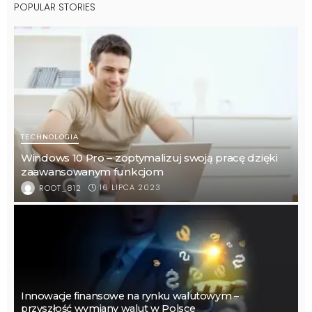
POPULAR STORIES
TECHNOLOGIA
Windows 10 Pro – zoptymalizuj swoją pracę dzięki
zaawansowanym funkcjom
16 LIPCA 2023
ROOT_812
Innowacje finansowe na rynku walutowym –
przyszłość wymiany walut w Polsce