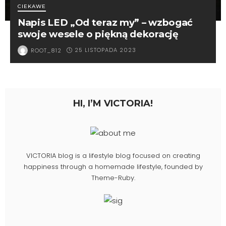
CIEKAWE
Napis LED „Od teraz my” – wzbogać
swoje wesele o piękną dekorację
25 LISTOPADA 2023
ROOT_812
HI, I’M VICTORIA!
VICTORIA blog is a lifestyle blog focused on creating
happiness through a homemade lifestyle, founded by
Theme-Ruby.