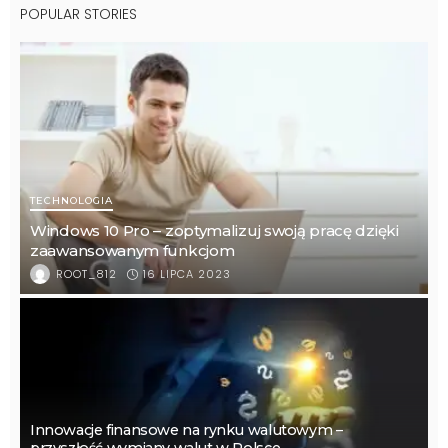
POPULAR STORIES
TECHNOLOGIA
Windows 10 Pro – zoptymalizuj swoją pracę dzięki
zaawansowanym funkcjom
16 LIPCA 2023
ROOT_812
Innowacje finansowe na rynku walutowym –
przyszłość wymiany walut w Polsce