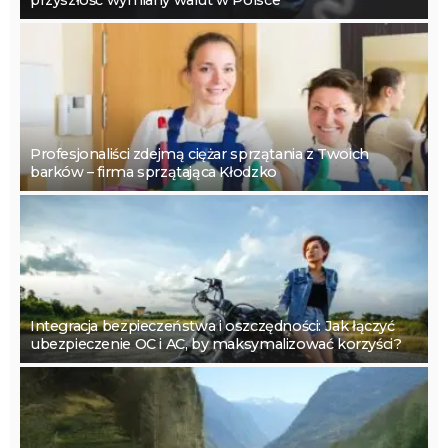
Profesjonaliści zdejmą ciężar sprzątania z Twoich
barków – firma sprzątająca Kłodzko
Integracja bezpieczeństwa i oszczędności: Jak łączyć
ubezpieczenie OC i AC, by maksymalizować korzyści?