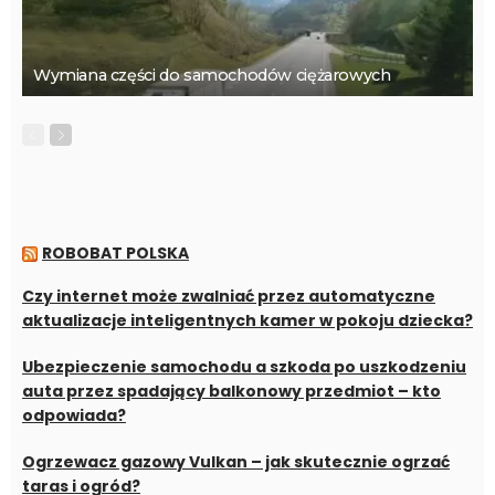
Wymiana części do samochodów ciężarowych
ROBOBAT POLSKA
Czy internet może zwalniać przez automatyczne
aktualizacje inteligentnych kamer w pokoju dziecka?
Ubezpieczenie samochodu a szkoda po uszkodzeniu
auta przez spadający balkonowy przedmiot – kto
odpowiada?
Ogrzewacz gazowy Vulkan – jak skutecznie ogrzać
taras i ogród?