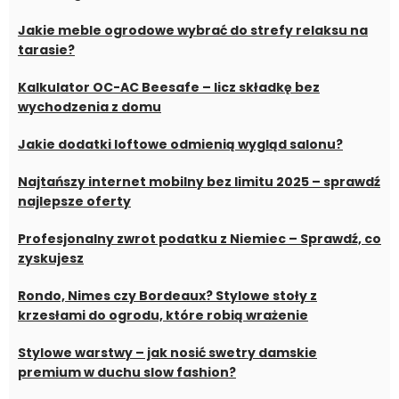
Jakie meble ogrodowe wybrać do strefy relaksu na
tarasie?
Kalkulator OC-AC Beesafe – licz składkę bez
wychodzenia z domu
Jakie dodatki loftowe odmienią wygląd salonu?
Najtańszy internet mobilny bez limitu 2025 – sprawdź
najlepsze oferty
Profesjonalny zwrot podatku z Niemiec – Sprawdź, co
zyskujesz
Rondo, Nimes czy Bordeaux? Stylowe stoły z
krzesłami do ogrodu, które robią wrażenie
Stylowe warstwy – jak nosić swetry damskie
premium w duchu slow fashion?