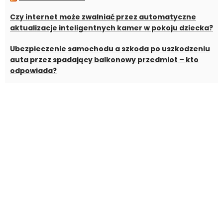
Czy internet może zwalniać przez automatyczne
aktualizacje inteligentnych kamer w pokoju dziecka?
Ubezpieczenie samochodu a szkoda po uszkodzeniu
auta przez spadający balkonowy przedmiot – kto
odpowiada?
Ogrzewacz gazowy Vulkan – jak skutecznie ogrzać
taras i ogród?
Jakie meble ogrodowe wybrać do strefy relaksu na
tarasie?
Kalkulator OC-AC Beesafe – licz składkę bez
wychodzenia z domu
Jakie dodatki loftowe odmienią wygląd salonu?
Najtańszy internet mobilny bez limitu 2025 – sprawdź
najlepsze oferty