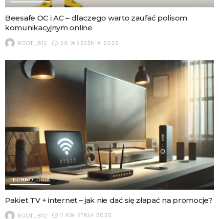
Beesafe OC i AC – dlaczego warto zaufać polisom
komunikacyjnym online
26 WRZEŚNIA 2025
ROOT_812
TECHNOLOGIA
Pakiet TV + internet – jak nie dać się złapać na promocje?
11 KWIETNIA 2025
ROOT_812