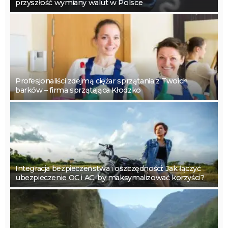
przyszłość wymiany walut w Polsce
Profesjonaliści zdejmą ciężar sprzątania z Twoich
barków – firma sprzątająca Kłodzko
Integracja bezpieczeństwa i oszczędności: Jak łączyć
ubezpieczenie OC i AC, by maksymalizować korzyści?