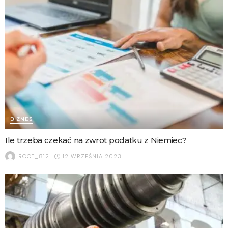
BIZNES
Ile trzeba czekać na zwrot podatku z Niemiec?
12 WRZEŚNIA 2023
ROOT_812