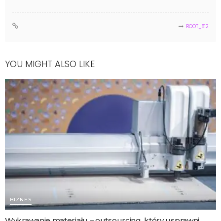
ROOT_812
YOU MIGHT ALSO LIKE
BIZNES
Wykrawanie materiału – outsourcing, który usprawni