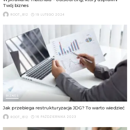
Twój biznes
19 LUTEGO 2024
ROOT_812
BIZNES
Jak przebiega restrukturyzacja JDG? To warto wiedzieć
16 PAŹDZIERNIKA 2023
ROOT_812