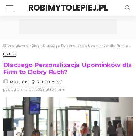
ROBIMYTOLEPIEJ.PL
Strona główna
»
Blog
»
Dlaczego Personalizacja Upominków dla Firm to Dobry Ruch?
BIZNES
Dlaczego Personalizacja Upominków dla
Firm to Dobry Ruch?
6 LIPCA 2023
ROOT_812
posted on
lip. 06, 2023 at 1:04 pm