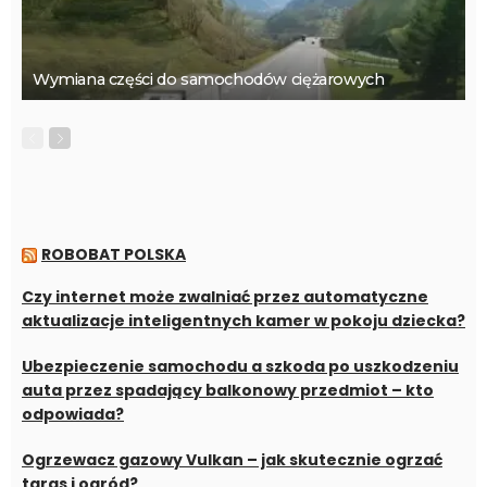
Wymiana części do samochodów ciężarowych
ROBOBAT POLSKA
Czy internet może zwalniać przez automatyczne
aktualizacje inteligentnych kamer w pokoju dziecka?
Ubezpieczenie samochodu a szkoda po uszkodzeniu
auta przez spadający balkonowy przedmiot – kto
odpowiada?
Ogrzewacz gazowy Vulkan – jak skutecznie ogrzać
taras i ogród?