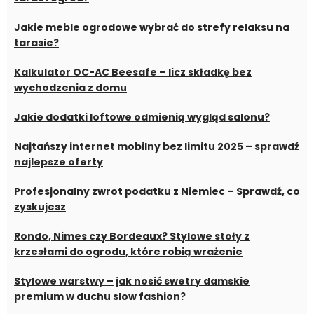
Jakie meble ogrodowe wybrać do strefy relaksu na
tarasie?
Kalkulator OC-AC Beesafe – licz składkę bez
wychodzenia z domu
Jakie dodatki loftowe odmienią wygląd salonu?
Najtańszy internet mobilny bez limitu 2025 – sprawdź
najlepsze oferty
Profesjonalny zwrot podatku z Niemiec – Sprawdź, co
zyskujesz
Rondo, Nimes czy Bordeaux? Stylowe stoły z
krzesłami do ogrodu, które robią wrażenie
Stylowe warstwy – jak nosić swetry damskie
premium w duchu slow fashion?