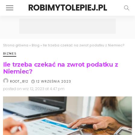
ROBIMYTOLEPIEJ.PL
Strona główna
»
Blog
»
Ile trzeba czekać na zwrot podatku z Niemiec?
BIZNES
Ile trzeba czekać na zwrot podatku z
Niemiec?
12 WRZEŚNIA 2023
ROOT_812
posted on
wrz. 12, 2023 at 4:47 pm