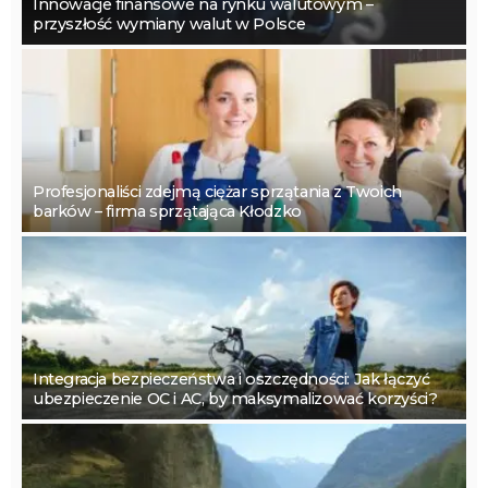
Innowacje finansowe na rynku walutowym –
przyszłość wymiany walut w Polsce
Profesjonaliści zdejmą ciężar sprzątania z Twoich
barków – firma sprzątająca Kłodzko
Integracja bezpieczeństwa i oszczędności: Jak łączyć
ubezpieczenie OC i AC, by maksymalizować korzyści?