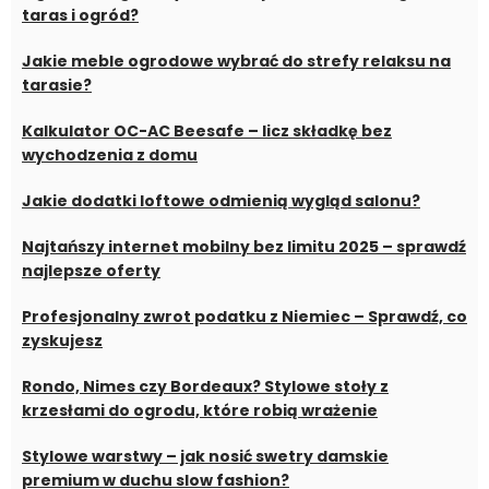
taras i ogród?
Jakie meble ogrodowe wybrać do strefy relaksu na
tarasie?
Kalkulator OC-AC Beesafe – licz składkę bez
wychodzenia z domu
Jakie dodatki loftowe odmienią wygląd salonu?
Najtańszy internet mobilny bez limitu 2025 – sprawdź
najlepsze oferty
Profesjonalny zwrot podatku z Niemiec – Sprawdź, co
zyskujesz
Rondo, Nimes czy Bordeaux? Stylowe stoły z
krzesłami do ogrodu, które robią wrażenie
Stylowe warstwy – jak nosić swetry damskie
premium w duchu slow fashion?