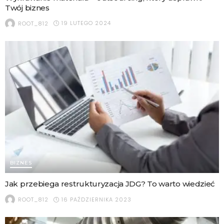
Twój biznes
19 LUTEGO 2024
ROOT_812
BIZNES
Jak przebiega restrukturyzacja JDG? To warto wiedzieć
16 PAŹDZIERNIKA 2023
ROOT_812