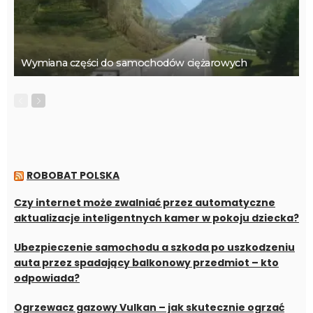
Wymiana części do samochodów ciężarowych
ROBOBAT POLSKA
Czy internet może zwalniać przez automatyczne
aktualizacje inteligentnych kamer w pokoju dziecka?
Ubezpieczenie samochodu a szkoda po uszkodzeniu
auta przez spadający balkonowy przedmiot – kto
odpowiada?
Ogrzewacz gazowy Vulkan – jak skutecznie ogrzać