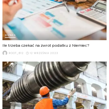
BIZNES
Ile trzeba czekać na zwrot podatku z Niemiec?
12 WRZEŚNIA 2023
ROOT_812