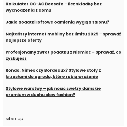
Kalkulator OC-AC Beesafe – licz składkę bez
wychodzenia z domu
Jakie dodatki loftowe odmienią wygląd salonu?
Najtańszy internet mobilny bez limitu 2025 – sprawdź
najlepsze oferty
Profesjonalny zwrot podatku z Niemiec – Sprawdź, co
zyskujesz
Rondo, Nimes czy Bordeaux? Stylowe stoły z
krzesłami do ogrodu, które robią wrażenie
Stylowe warstwy – jak nosić swetry damskie
premium w duchu slow fashion?
sitemap