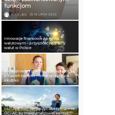
funkcjom
16 LIPCA 2023
ROOT_812
Innowacje finansowe na rynku
walutowym – przyszłość wymiany
walut w Polsce
Profesjonaliści zdejmą ciężar sprzątania
z Twoich barków – firma sprzątająca
Kłodzko
Integracja bezpieczeństwa i
oszczędności: Jak łączyć ubezpieczenie
OC i AC, by maksymalizować korzyści?