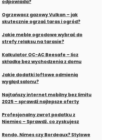
odpowiada?
Ogrzewacz gazowy Vulkan – jak
skutecznie ogrzać taras i ogród?
Jakie meble ogrodowe wybrać do
strefy relaksu na tarasie?
Kalkulator OC-AC Beesafe – licz
składkę bez wychodzenia z domu
Jakie dodatki loftowe odmienią
wygląd salonu?
Najtańszy internet mobilny bez limitu
2025 – sprawdź najlepsze oferty
Profesjonalny zwrot podatku z
Niemiec – Sprawdź, co zyskujesz
Rondo, Nimes czy Bordeaux? Stylowe