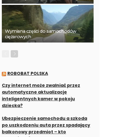
Wymiana części do samochodów
ciężarowych
ROBOBAT POLSKA
Czy internet może zwalniać przez
automatyczne aktualizacje
inteligentnych kamer w pokoju
dziecka?
Ubezpieczenie samochodu a szkoda
po uszkodzeniu auta przez spadający
balkonowy przedmiot – kto