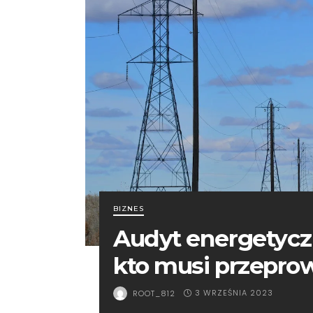
BIZNES
Audyt energetycz
kto musi przepro
3 WRZEŚNIA 2023
ROOT_812