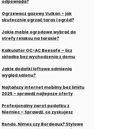
odpowiada?
Ogrzewacz gazowy Vulkan – jak
skutecznie ogrzać taras i ogród?
Jakie meble ogrodowe wybrać do
strefy relaksu na tarasie?
Kalkulator OC-AC Beesafe – licz
składkę bez wychodzenia z domu
Jakie dodatki loftowe odmienią
wygląd salonu?
Najtańszy internet mobilny bez limitu
2025 – sprawdź najlepsze oferty
Profesjonalny zwrot podatku z
Niemiec – Sprawdź, co zyskujesz
Rondo, Nimes czy Bordeaux? Stylowe