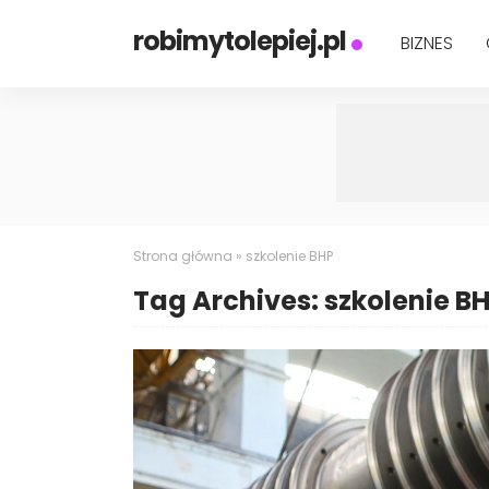
robimytolepiej.pl
BIZNES
Strona główna
»
szkolenie BHP
Tag Archives: szkolenie B