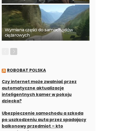
Wymiana części do samochodów
ciężarowych
ROBOBAT POLSKA
Czy internet może zwalniać przez
automatyczne aktualizacje
inteligentnych kamer w pokoju
dziecka?
Ubezpieczenie samochodu a szkoda
po uszkodzeniu auta przez spadający
balkonowy przedmiot – kto