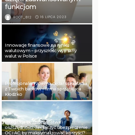
funkcjom
16 LIPCA 2023
ROOT_812
Innowacje finansowe na rynku
walutowym – przyszłość wymiany
walut w Polsce
Profesjonaliści zdejmą ciężar sprzątania
z Twoich barków – firma sprzątająca
Kłodzko
Integracja bezpieczeństwa i
oszczędności: Jak łączyć ubezpieczenie
OC i AC, by maksymalizować korzyści?