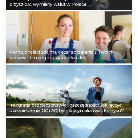
przyszłość wymiany walut w Polsce
Profesjonaliści zdejmą ciężar sprzątania z Twoich
barków – firma sprzątająca Kłodzko
Integracja bezpieczeństwa i oszczędności: Jak łączyć
ubezpieczenie OC i AC, by maksymalizować korzyści?