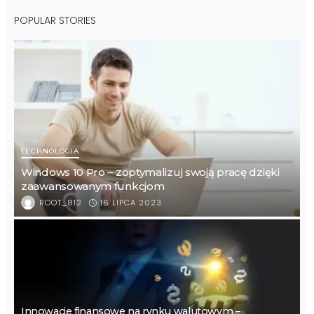
POPULAR STORIES
TECHNOLOGIA
Windows 10 Pro – zoptymalizuj swoją pracę dzięki
zaawansowanym funkcjom
16 LIPCA 2023
ROOT_812
Innowacje finansowe na rynku walutowym –