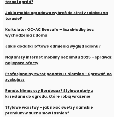
taras i ogród?
Jakie meble ogrodowe wybrać do strefy relaksu na
tarasie?
Kalkulator OC-AC Beesafe – licz składkę bez
wychodzenia z domu
Jakie dodatki loftowe odmienią wygląd salonu?
Najtańszy internet mobilny bez limitu 2025 – sprawdź
najlepsze oferty
Profesjonalny zwrot podatku z Niemiec – Sprawdź, co
zyskujesz
Rondo, Nimes czy Bordeaux? Stylowe stoły z
krzesłami do ogrodu, które robią wrażenie
Stylowe warstwy – jak nosić swetry damskie
premium w duchu slow fashion?