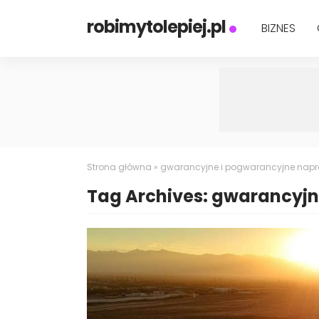
robimytolepiej.pl
BIZNES
Strona główna
»
gwarancyjne i pogwarancyjne nap
Tag Archives: gwarancyj