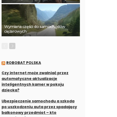
Wymiana części do samochodów
ciężarowych
ROBOBAT POLSKA
Czy internet może zwalniać przez
automatyczne aktualizacje
inteligentnych kamer w pokoju
dziecka?
Ubezpieczenie samochodu a szkoda
po uszkodzeniu auta przez spadający
balkonowy przedmiot – kto