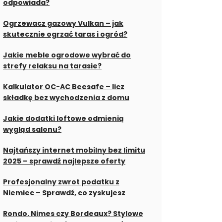
odpowiada?
Ogrzewacz gazowy Vulkan – jak
skutecznie ogrzać taras i ogród?
Jakie meble ogrodowe wybrać do
strefy relaksu na tarasie?
Kalkulator OC-AC Beesafe – licz
składkę bez wychodzenia z domu
Jakie dodatki loftowe odmienią
wygląd salonu?
Najtańszy internet mobilny bez limitu
2025 – sprawdź najlepsze oferty
Profesjonalny zwrot podatku z
Niemiec – Sprawdź, co zyskujesz
Rondo, Nimes czy Bordeaux? Stylowe