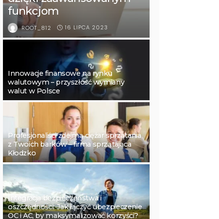
funkcjom
16 LIPCA 2023
ROOT_812
Innowacje finansowe na rynku
walutowym – przyszłość wymiany
walut w Polsce
Profesjonaliści zdejmą ciężar sprzątania
z Twoich barków – firma sprzątająca
Kłodzko
Integracja bezpieczeństwa i
oszczędności: Jak łączyć ubezpieczenie
OC i AC, by maksymalizować korzyści?