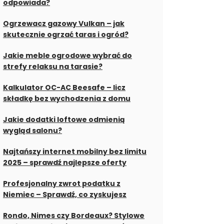
odpowiada?
Ogrzewacz gazowy Vulkan – jak
skutecznie ogrzać taras i ogród?
Jakie meble ogrodowe wybrać do
strefy relaksu na tarasie?
Kalkulator OC-AC Beesafe – licz
składkę bez wychodzenia z domu
Jakie dodatki loftowe odmienią
wygląd salonu?
Najtańszy internet mobilny bez limitu
2025 – sprawdź najlepsze oferty
Profesjonalny zwrot podatku z
Niemiec – Sprawdź, co zyskujesz
Rondo, Nimes czy Bordeaux? Stylowe