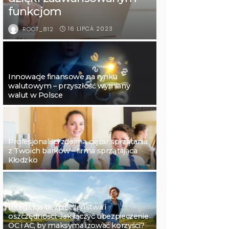
funkcjom
16 LIPCA 2023
ROOT_812
Innowacje finansowe na rynku
walutowym – przyszłość wymiany
walut w Polsce
Profesjonaliści zdejmą ciężar sprzątania
z Twoich barków – firma sprzątająca
Kłodzko
Integracja bezpieczeństwa i
oszczędności: Jak łączyć ubezpieczenie
OC i AC, by maksymalizować korzyści?