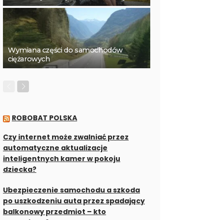
Wymiana części do samochodów
ciężarowych
ROBOBAT POLSKA
Czy internet może zwalniać przez
automatyczne aktualizacje
inteligentnych kamer w pokoju
dziecka?
Ubezpieczenie samochodu a szkoda
po uszkodzeniu auta przez spadający
balkonowy przedmiot – kto