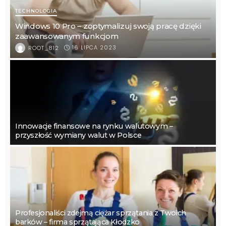
TECHNOLOGIA
Windows 10 Pro – zoptymalizuj swoją pracę dzięki
zaawansowanym funkcjom
16 LIPCA 2023
ROOT_812
Innowacje finansowe na rynku walutowym –
przyszłość wymiany walut w Polsce
Profesjonaliści zdejmą ciężar sprzątania z Twoich
barków – firma sprzątająca Kłodzko