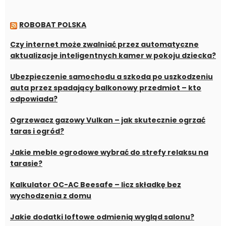
ROBOBAT POLSKA
Czy internet może zwalniać przez automatyczne
aktualizacje inteligentnych kamer w pokoju dziecka?
Ubezpieczenie samochodu a szkoda po uszkodzeniu
auta przez spadający balkonowy przedmiot – kto
odpowiada?
Ogrzewacz gazowy Vulkan – jak skutecznie ogrzać
taras i ogród?
Jakie meble ogrodowe wybrać do strefy relaksu na
tarasie?
Kalkulator OC-AC Beesafe – licz składkę bez
wychodzenia z domu
Jakie dodatki loftowe odmienią wygląd salonu?