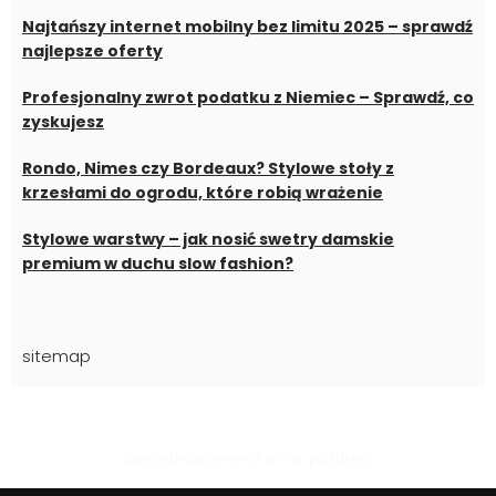
Najtańszy internet mobilny bez limitu 2025 – sprawdź
najlepsze oferty
Profesjonalny zwrot podatku z Niemiec – Sprawdź, co
zyskujesz
Rondo, Nimes czy Bordeaux? Stylowe stoły z
krzesłami do ogrodu, które robią wrażenie
Stylowe warstwy – jak nosić swetry damskie
premium w duchu slow fashion?
sitemap
Configuration error or no pictures...