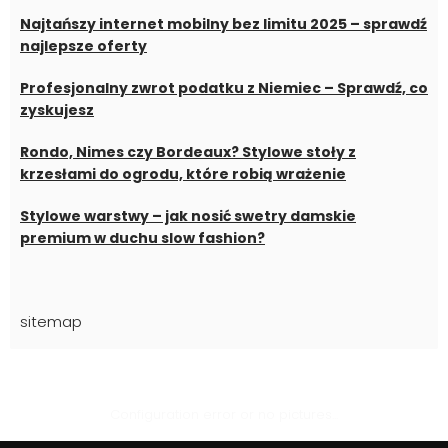
Najtańszy internet mobilny bez limitu 2025 – sprawdź
najlepsze oferty
Profesjonalny zwrot podatku z Niemiec – Sprawdź, co
zyskujesz
Rondo, Nimes czy Bordeaux? Stylowe stoły z
krzesłami do ogrodu, które robią wrażenie
Stylowe warstwy – jak nosić swetry damskie
premium w duchu slow fashion?
sitemap
Configuration error or no pictures...