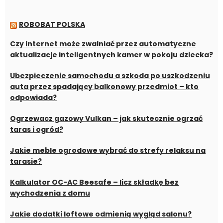
ROBOBAT POLSKA
Czy internet może zwalniać przez automatyczne
aktualizacje inteligentnych kamer w pokoju dziecka?
Ubezpieczenie samochodu a szkoda po uszkodzeniu
auta przez spadający balkonowy przedmiot – kto
odpowiada?
Ogrzewacz gazowy Vulkan – jak skutecznie ogrzać
taras i ogród?
Jakie meble ogrodowe wybrać do strefy relaksu na
tarasie?
Kalkulator OC-AC Beesafe – licz składkę bez
wychodzenia z domu
Jakie dodatki loftowe odmienią wygląd salonu?