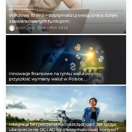
TECHNOLOGIA
Windows 10 Pro – zoptymalizuj swoją pracę dzięki
zaawansowanym funkcjom
16 LIPCA 2023
ROOT_812
Innowacje finansowe na rynku walutowym –
przyszłość wymiany walut w Polsce
Integracja bezpieczeństwa i oszczędności: Jak łączyć
ubezpieczenie OC i AC, by maksymalizować korzyści?