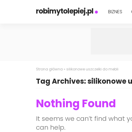
robimytolepiej.pl
BIZNES
Strona główna
»
silikonowe uszczelki do mebli
Tag Archives: silikonowe u
Nothing Found
It seems we can’t find what y
can help.