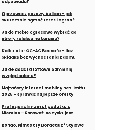
odpowiada?
Ogrzewacz gazowy Vulkan – jak
skutecznie ogrzać taras i ogród?
Jakie meble ogrodowe wybrać do
strefy relaksu na tarasie?
Kalkulator OC-AC Beesafe – licz
składkę bez wychodzenia z domu
Jakie dodatki loftowe odmienią
wygląd salonu?
Najtańszy internet mobilny bez limitu
2025 – sprawdź najlepsze oferty
Profesjonalny zwrot podatku z
Niemiec – Sprawdź, co zyskujesz
Rondo, Nimes czy Bordeaux? Stylowe