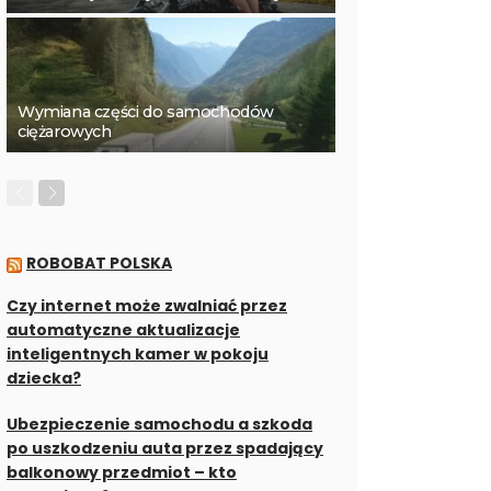
Wymiana części do samochodów
ciężarowych
ROBOBAT POLSKA
Czy internet może zwalniać przez
automatyczne aktualizacje
inteligentnych kamer w pokoju
dziecka?
Ubezpieczenie samochodu a szkoda
po uszkodzeniu auta przez spadający
balkonowy przedmiot – kto