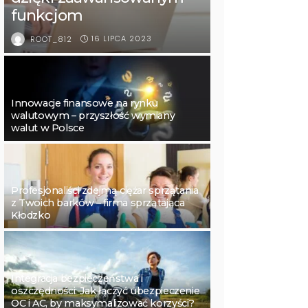
funkcjom
16 LIPCA 2023
ROOT_812
Innowacje finansowe na rynku
walutowym – przyszłość wymiany
walut w Polsce
Profesjonaliści zdejmą ciężar sprzątania
z Twoich barków – firma sprzątająca
Kłodzko
Integracja bezpieczeństwa i
oszczędności: Jak łączyć ubezpieczenie
OC i AC, by maksymalizować korzyści?