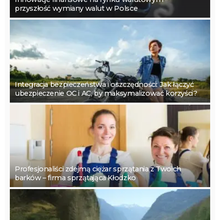
przyszłość wymiany walut w Polsce
Integracja bezpieczeństwa i oszczędności: Jak łączyć
ubezpieczenie OC i AC, by maksymalizować korzyści?
Profesjonaliści zdejmą ciężar sprzątania z Twoich
barków – firma sprzątająca Kłodzko