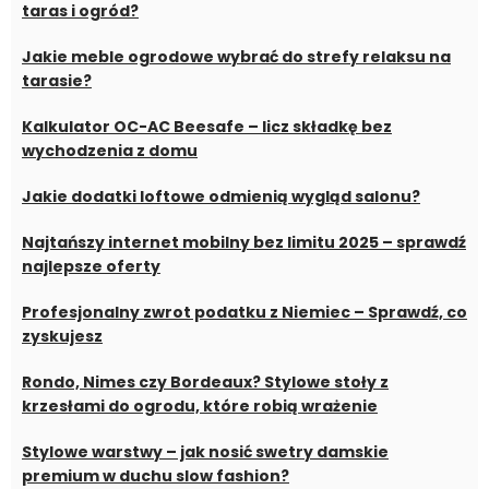
taras i ogród?
Jakie meble ogrodowe wybrać do strefy relaksu na
tarasie?
Kalkulator OC-AC Beesafe – licz składkę bez
wychodzenia z domu
Jakie dodatki loftowe odmienią wygląd salonu?
Najtańszy internet mobilny bez limitu 2025 – sprawdź
najlepsze oferty
Profesjonalny zwrot podatku z Niemiec – Sprawdź, co
zyskujesz
Rondo, Nimes czy Bordeaux? Stylowe stoły z
krzesłami do ogrodu, które robią wrażenie
Stylowe warstwy – jak nosić swetry damskie
premium w duchu slow fashion?