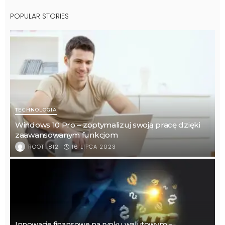
POPULAR STORIES
TECHNOLOGIA
Windows 10 Pro – zoptymalizuj swoją pracę dzięki
zaawansowanym funkcjom
16 LIPCA 2023
ROOT_812
Innowacje finansowe na rynku walutowym –